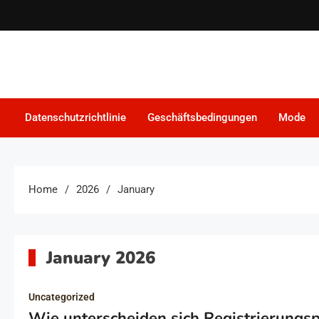
Skip
to
content
Datenschutzrichtlinie
Geschäftsbedingungen
Mode
Home
2026
January
January 2026
Uncategorized
Wie unterscheiden sich Registrierungsp