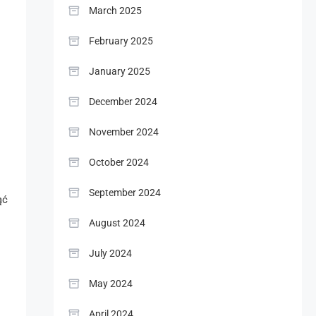
March 2025
February 2025
January 2025
December 2024
November 2024
October 2024
September 2024
ąć
August 2024
July 2024
May 2024
April 2024