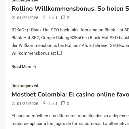
Uncategorized
Rollino Willkommensbonus: So holen 
0
01/29/2026
Le J
B2KaO↑↑↑Black Hat SEO backlinks, focusing on Black Hat S
Black Hat SEO, Google Raking B2KaO↑↑↑Black Hat SEO backli
der Willkommensbonus bei Rollino? Als erfahrener SEO-Kopie
Willkommensbonus ist […]
Read More
Uncategorized
Mostbet Colombia: El casino online fav
0
01/28/2026
Le J
El acceso móvil en sus diferentes modalidades va a depender 
modo de aplicar a los jugos de forma cómoda. La alternativa 