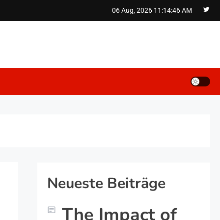
06 Aug, 2026
11:14:47 AM
Neueste Beiträge
The Impact of