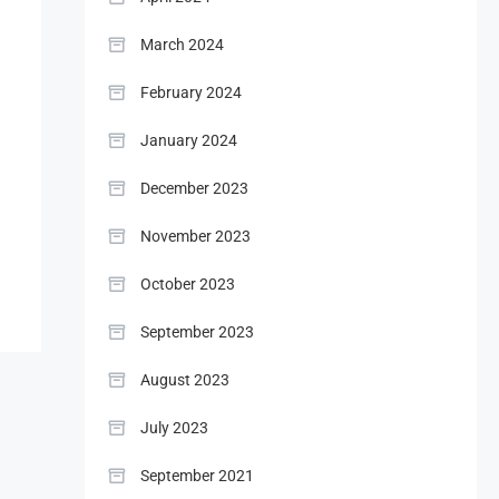
March 2024
February 2024
January 2024
December 2023
November 2023
October 2023
September 2023
August 2023
July 2023
September 2021