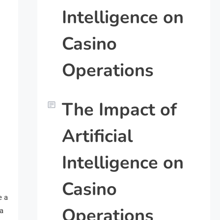
Intelligence on
Casino
Operations
The Impact of
Artificial
Intelligence on
Casino
e a
Operations
ra