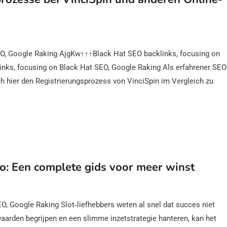
O, Google Raking AjgKw↑↑↑Black Hat SEO backlinks, focusing on
nks, focusing on Black Hat SEO, Google Raking Als erfahrener SEO
h hier den Registrierungsprozess von VinciSpin im Vergleich zu
ino: Een complete gids voor meer winst
, Google Raking Slot‑liefhebbers weten al snel dat succes niet
waarden begrijpen en een slimme inzetstrategie hanteren, kan het